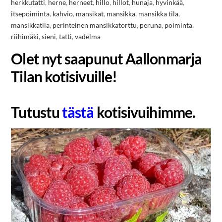
herkkutatti
,
herne
,
herneet
,
hillo
,
hillot
,
hunaja
,
hyvinkää
,
itsepoiminta
,
kahvio
,
mansikat
,
mansikka
,
mansikka tila
,
mansikkatila
,
perinteinen mansikkatorttu
,
peruna
,
poiminta
,
riihimäki
,
sieni
,
tatti
,
vadelma
Olet nyt saapunut Aallonmarja
Tilan kotisivuille!
Tutustu
tästä
kotisivuihimme.