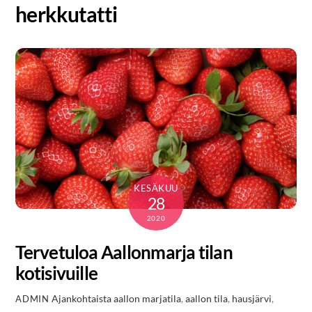
herkkutatti
KESÄKUU
28
2020
Tervetuloa Aallonmarja tilan
kotisivuille
Ajankohtaista
aallon marjatila
,
aallon tila
,
hausjärvi
,
ADMIN